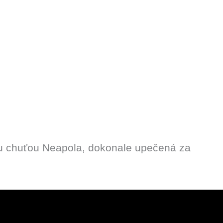
ckou chuťou Neapola, dokonale upečená za