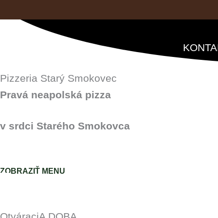
Preskočiť
na
obsah
KONTA
Pizzeria Starý Smokovec
Pravá neapolská pizza
v srdci Starého Smokovca
ZOBRAZIŤ MENU
OtváraciA DOBA