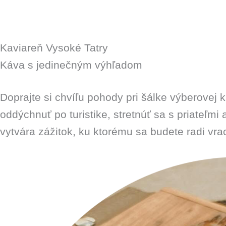
Kaviareň Vysoké Tatry
Káva s jedinečným výhľadom
Doprajte si chvíľu pohody pri šálke výberovej
oddýchnuť po turistike, stretnúť sa s priateľ
vytvára zážitok, ku ktorému sa budete radi vra