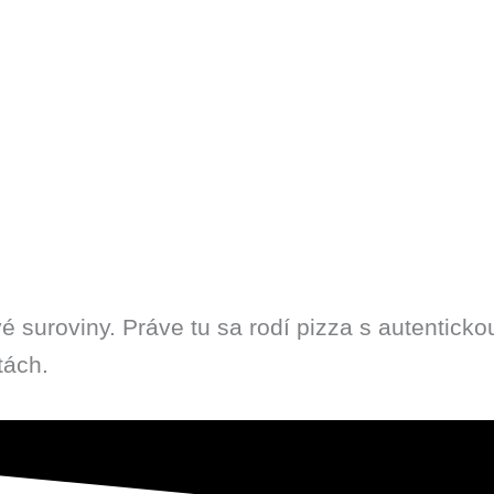
ivé suroviny. Práve tu sa rodí pizza s autenti
tách.