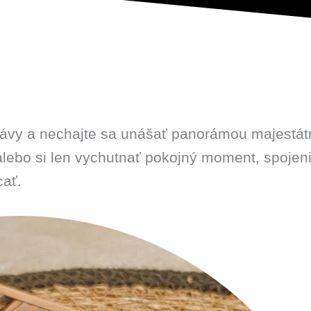
 kávy a nechajte sa unášať panorámou majestátn
mi alebo si len vychutnať pokojný moment, spoj
cať.